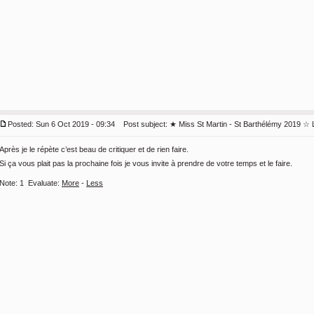
Posted: Sun 6 Oct 2019 - 09:34
Post subject:
★ Miss St Martin - St Barthélémy 2019 ☆ 
Après je le répète c’est beau de critiquer et de rien faire.
Si ça vous plait pas la prochaine fois je vous invite à prendre de votre temps et le faire.
Note:
1
Evaluate:
More
-
Less