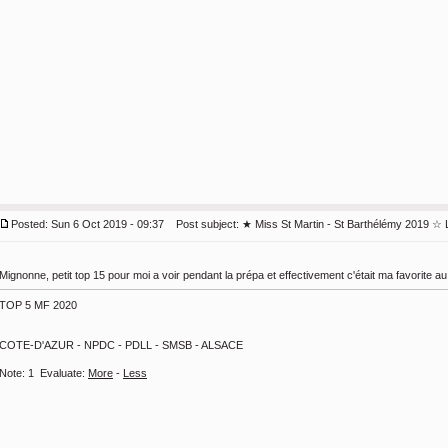
Posted: Sun 6 Oct 2019 - 09:37
Post subject:
★ Miss St Martin - St Barthélémy 2019 ☆ 
Mignonne, petit top 15 pour moi a voir pendant la prépa et effectivement c'était ma favorite au 
TOP 5 MF 2020
COTE-D'AZUR - NPDC - PDLL - SMSB - ALSACE
Note:
1
Evaluate:
More
-
Less