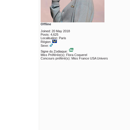
Offline
Joined: 20 May 2018
Posts: 4,625
Localisation: Paris
Région:
Sexe:
Signe du Zodiaque:
Miss Préférée(s): Flora Coquerel
Concours préféré(s): Miss France USA Univers