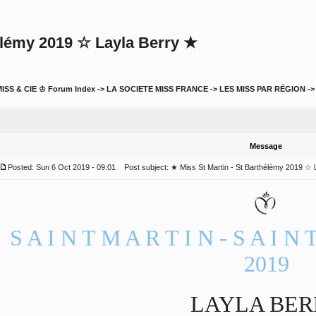
hélémy 2019 ☆ Layla Berry ★
ISS & CIE ♔ Forum Index
->
LA SOCIETE MISS FRANCE
->
LES MISS PAR RÉGION
-
Message
Posted: Sun 6 Oct 2019 - 09:01
Post subject:
★ Miss St Martin - St Barthélémy 2019 ☆ 
S A I N T M A R T I N - S A I N
2019
LAYLA BER