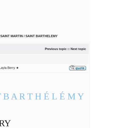
>
SAINT MARTIN / SAINT BARTHELEMY
Previous topic
::
Next topic
Layla Berry ★
 T B A R T H É L É M Y
RY