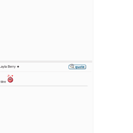
Layla Berry ★
titre