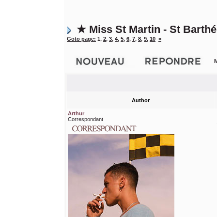
★ Miss St Martin - St Bart
Goto page:
1
,
2
,
3
,
4
,
5
,
6
,
7
,
8
,
9
,
10
>
M
Author
Arthur
Correspondant