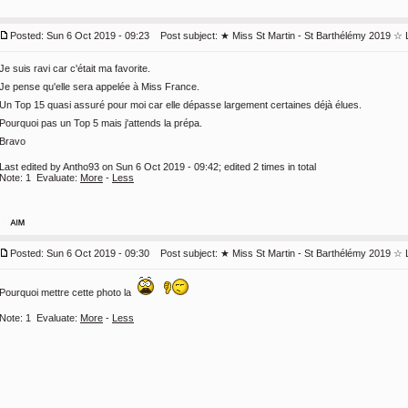
Posted: Sun 6 Oct 2019 - 09:23
Post subject:
★ Miss St Martin - St Barthélémy 2019 ☆ 
Je suis ravi car c'était ma favorite.
Je pense qu'elle sera appelée à Miss France.
Un Top 15 quasi assuré pour moi car elle dépasse largement certaines déjà élues.
Pourquoi pas un Top 5 mais j'attends la prépa.
Bravo
Last edited by Antho93 on Sun 6 Oct 2019 - 09:42; edited 2 times in total
Note:
1
Evaluate:
More
-
Less
Posted: Sun 6 Oct 2019 - 09:30
Post subject:
★ Miss St Martin - St Barthélémy 2019 ☆ 
Pourquoi mettre cette photo la
Note:
1
Evaluate:
More
-
Less