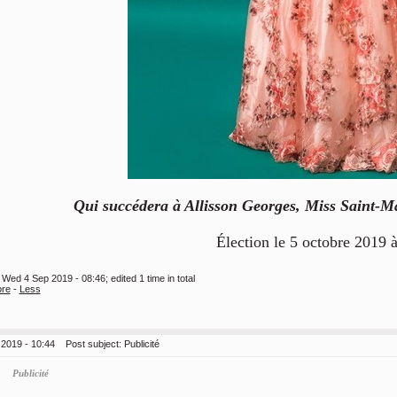
Qui succédera à Allisson Georges, Miss Saint-M
Élection le 5 octobre 2019 
n Wed 4 Sep 2019 - 08:46; edited 1 time in total
re
-
Less
 2019 - 10:44
Post subject:
Publicité
Publicité