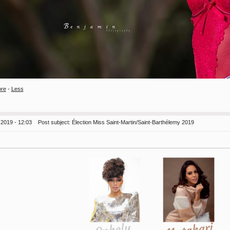
re
-
Less
 2019 - 12:03
Post subject:
Élection Miss Saint-Martin/Saint-Barthélemy 2019