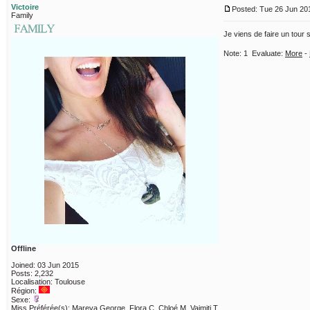
Victoire
Posted: Tue 26 Jun 201
Family
Je viens de faire un tour
Note:
1
Evaluate:
More
-
Offline
Joined: 03 Jun 2015
Posts: 2,232
Localisation: Toulouse
Région:
Sexe:
Miss Préférée(s): Mareva George, Flora C, Chloé M, Vaimiti T