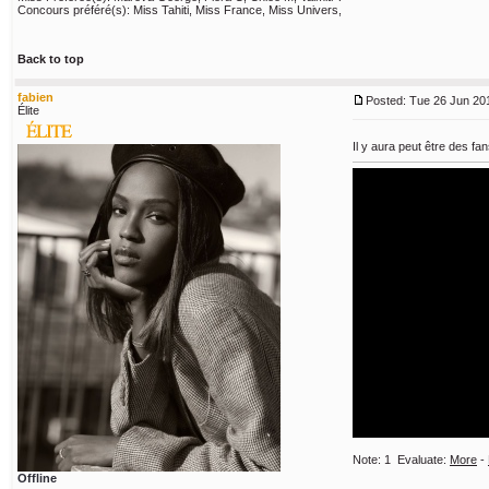
Concours préféré(s): Miss Tahiti, Miss France, Miss Univers,
Back to top
fabien
Posted: Tue 26 Jun 201
Élite
Il y aura peut être des f
Note:
1
Evaluate:
More
-
Offline