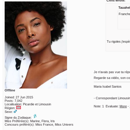
Chris wrote:
Tauahek
Franchem
Tu rigoles j’esp
Je n'avais pas vue ta rép
Regarde sa vidéo, son corp
Maria Isabel Santos
Offline
Joined: 27 Jun 2015
- Correspondant Limousin
Posts: 7,042
Localisation: Picardie et Limousin
Note:
1
Evaluate:
More
-
Région:
Sexe:
Signe du Zodiaque:
Miss Préférée(s): Marine, Flora, Iris
Concours préféré(s): Miss France, Miss Univers