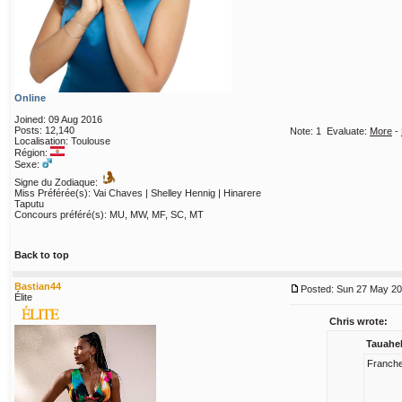
Online
Joined: 09 Aug 2016
Posts: 12,140
Note:
1
Evaluate:
More
-
Localisation: Toulouse
Région:
Sexe:
Signe du Zodiaque:
Miss Préférée(s): Vai Chaves | Shelley Hennig | Hinarere
Taputu
Concours préféré(s): MU, MW, MF, SC, MT
Back to top
Bastian44
Posted: Sun 27 May 20
Élite
Chris wrote:
Tauahek
Franchem