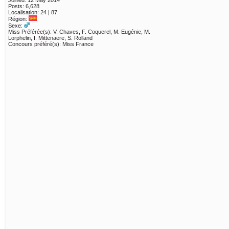
Joined: 12 May 2014
Posts: 6,628
Localisation: 24 | 87
Région:
Sexe:
Miss Préférée(s): V. Chaves, F. Coquerel, M. Eugénie, M.
Lorphelin, I. Mittenaere, S. Rolland
Concours préféré(s): Miss France