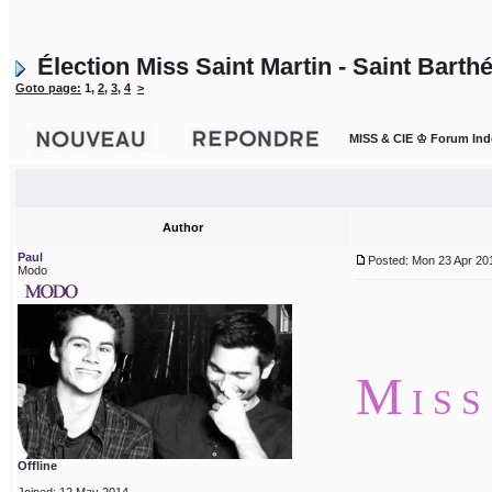
Élection Miss Saint Martin - Saint Bart
Goto page:
1
,
2
,
3
,
4
>
MISS & CIE ♔ Forum Ind
Author
Paul
Posted: Mon 23 Apr 201
Modo
M
I S 
Offline