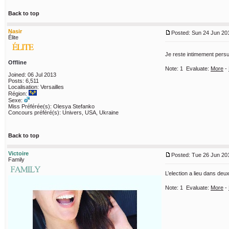
Back to top
Nasir
Posted: Sun 24 Jun 201
Élite
Je reste intimement persuad
Offline
Note:
1
Evaluate:
More
-
Joined: 06 Jul 2013
Posts: 6,511
Localisation: Versailles
Région:
Sexe:
Miss Préférée(s): Olesya Stefanko
Concours préféré(s): Univers, USA, Ukraine
Back to top
Victoire
Posted: Tue 26 Jun 201
Family
L’election a lieu dans de
Note:
1
Evaluate:
More
-