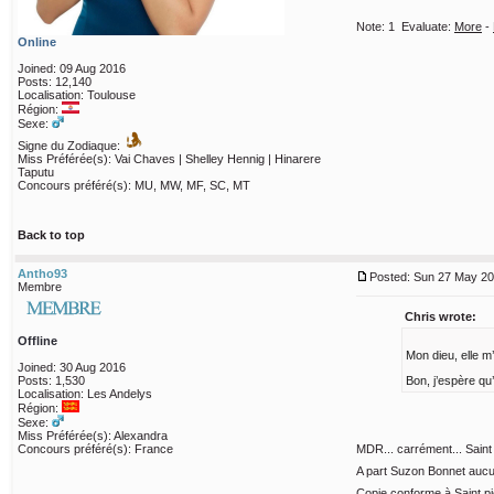
Note:
1
Evaluate:
More
-
Online
Joined: 09 Aug 2016
Posts: 12,140
Localisation: Toulouse
Région:
Sexe:
Signe du Zodiaque:
Miss Préférée(s): Vai Chaves | Shelley Hennig | Hinarere
Taputu
Concours préféré(s): MU, MW, MF, SC, MT
Back to top
Antho93
Posted: Sun 27 May 20
Membre
Chris wrote:
Offline
Mon dieu, elle m
Joined: 30 Aug 2016
Posts: 1,530
Bon, j’espère qu
Localisation: Les Andelys
Région:
Sexe:
Miss Préférée(s): Alexandra
Concours préféré(s): France
MDR... carrément... Saint
A part Suzon Bonnet aucu
Copie conforme à Saint pie