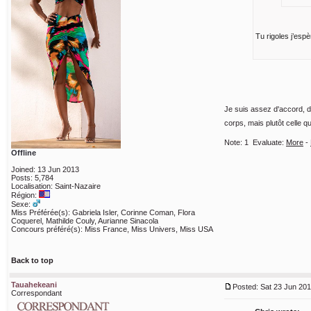
Tu rigoles j’esp
Je suis assez d'accord, d
corps, mais plutôt celle qu
Note:
1
Evaluate:
More
-
Offline
Joined: 13 Jun 2013
Posts: 5,784
Localisation: Saint-Nazaire
Région:
Sexe:
Miss Préférée(s): Gabriela Isler, Corinne Coman, Flora
Coquerel, Mathilde Couly, Aurianne Sinacola
Concours préféré(s): Miss France, Miss Univers, Miss USA
Back to top
Tauahekeani
Posted: Sat 23 Jun 201
Correspondant