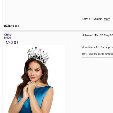
Note:
1
Evaluate:
More
-
Back to top
Chris
Posted: Thu 24 May 20
Modo
Mon dieu, elle m’avait pa
Bon, j’espère qu’ils révei