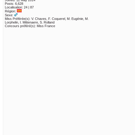
Joined: 12 May 2014
Posts: 6,628
Localisation: 24 | 87
Région:
Sexe:
Miss Préférée(s): V. Chaves, F. Coquerel, M. Eugénie, M.
Lorphelin, I. Mittenaere, S. Rolland
Concours préféré(s): Miss France