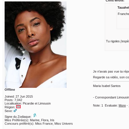
Chris wrote:
Tauahek
Franchem
Tu rigoles j’esp
Je n'avais pas vue ta rép
Regarde sa vidéo, son corp
Maria Isabel Santos
Offline
Joined: 27 Jun 2015
- Correspondant Limousin
Posts: 7,042
Localisation: Picardie et Limousin
Note:
1
Evaluate:
More
-
Région:
Sexe:
Signe du Zodiaque:
Miss Préférée(s): Marine, Flora, Iris
Concours préféré(s): Miss France, Miss Univers