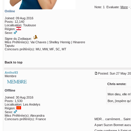
Note:
1
Evaluate:
More
-
Online
Joined: 09 Aug 2016
Posts: 12,140
Localisation: Toulouse
Région:
Sexe:
Signe du Zodiaque:
Miss Préférée(s): Vai Chaves | Shelley Hennig | Hinarere
Taputu
Concours préféré(s): MU, MW, MF, SC, MT
Back to top
Antho93
Posted: Sun 27 May 20
Membre
Chris wrote:
Offline
Mon dieu, elle m
Joined: 30 Aug 2016
Posts: 1,530
Bon, j’espère qu
Localisation: Les Andelys
Région:
Sexe:
Miss Préférée(s): Alexandra
Concours préféré(s): France
MDR... carrément... Saint
A part Suzon Bonnet aucu
Copie conforme à Saint pie