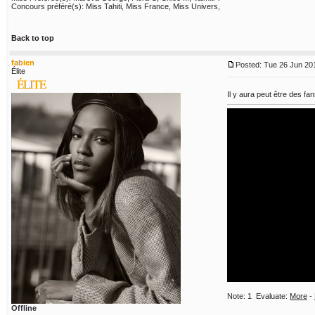
Concours préféré(s): Miss Tahiti, Miss France, Miss Univers,
Back to top
fabien
Posted: Tue 26 Jun 201
Élite
Il y aura peut être des f
Note:
1
Evaluate:
More
-
Offline