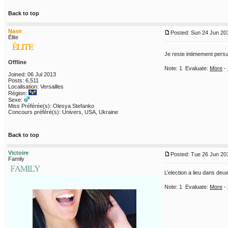
Back to top
Nasir
Posted: Sun 24 Jun 201
Élite
Je reste intimement persuad
Offline
Note:
1
Evaluate:
More
-
Joined: 06 Jul 2013
Posts: 6,511
Localisation: Versailles
Région:
Sexe:
Miss Préférée(s): Olesya Stefanko
Concours préféré(s): Univers, USA, Ukraine
Back to top
Victoire
Posted: Tue 26 Jun 201
Family
L’election a lieu dans de
Note:
1
Evaluate:
More
-