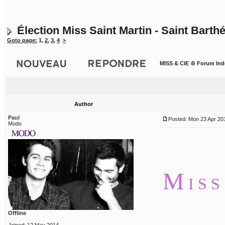
Élection Miss Saint Martin - Saint Bart
Goto page:
1
,
2
,
3
,
4
>
MISS & CIE ♔ Forum Ind
Author
Paul
Posted: Mon 23 Apr 201
Modo
M
I S 
Offline