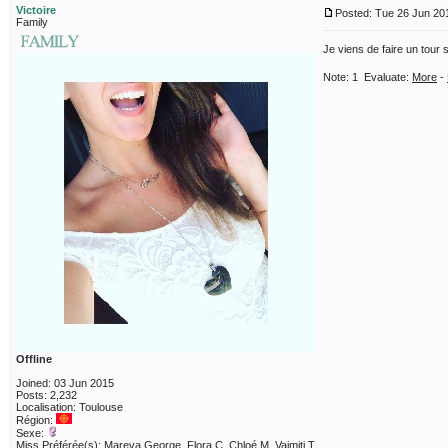
Victoire
Posted: Tue 26 Jun 201
Family
Je viens de faire un tour
Note:
1
Evaluate:
More
-
Offline
Joined: 03 Jun 2015
Posts: 2,232
Localisation: Toulouse
Région:
Sexe:
Miss Préférée(s): Mareva George, Flora C, Chloé M, Vaimiti T