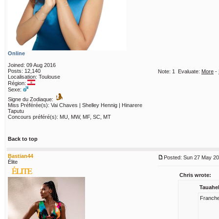
Online
Joined: 09 Aug 2016
Posts: 12,140
Note:
1
Evaluate:
More
-
Localisation: Toulouse
Région:
Sexe:
Signe du Zodiaque:
Miss Préférée(s): Vai Chaves | Shelley Hennig | Hinarere
Taputu
Concours préféré(s): MU, MW, MF, SC, MT
Back to top
Bastian44
Posted: Sun 27 May 20
Élite
Chris wrote:
Tauahek
Franchem