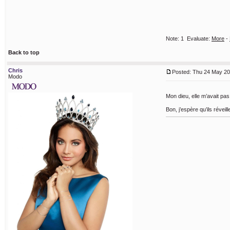
Note:
1
Evaluate:
More
-
Back to top
Chris
Posted: Thu 24 May 20
Modo
Mon dieu, elle m’avait pa
Bon, j’espère qu’ils révei