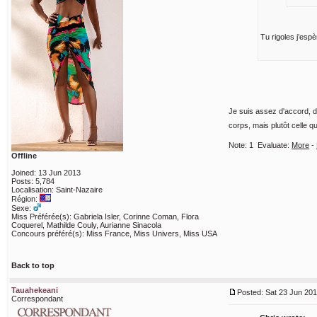
Tu rigoles j’esp
Je suis assez d'accord, d
corps, mais plutôt celle qu
Note:
1
Evaluate:
More
-
Offline
Joined: 13 Jun 2013
Posts: 5,784
Localisation: Saint-Nazaire
Région:
Sexe:
Miss Préférée(s): Gabriela Isler, Corinne Coman, Flora
Coquerel, Mathilde Couly, Aurianne Sinacola
Concours préféré(s): Miss France, Miss Univers, Miss USA
Back to top
Tauahekeani
Posted: Sat 23 Jun 201
Correspondant