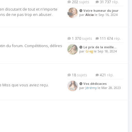
202
31 737
en discutant de tout et n'importe
Votre humeur du jour
ns de ne pas trop en abuser.
par
Alicia
le Sep 16, 2024
1 370
111 674
tin du forum. Compétitions, délires
Le prix de la meille…
par
Greg
le Sep 18, 2024
18
421
Vos dédicaces
e Miss que vous aviez reçu.
par
Jérémy
le Mar 28, 2023