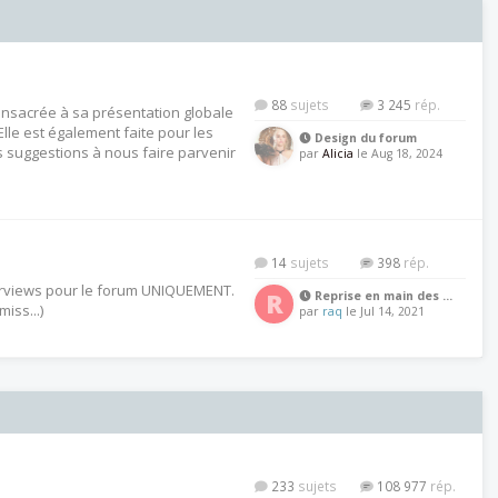
88
3 245
onsacrée à sa présentation globale
Elle est également faite pour les
Design du forum
suggestions à nous faire parvenir
par
Alicia
le Aug 18, 2024
14
398
terviews pour le forum UNIQUEMENT.
R
Reprise en main des …
iss...)
par
raq
le Jul 14, 2021
233
108 977