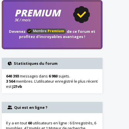
PREMIUM
3€ / mois
Membre
Premium
Devenez
de ce forum et
profitez d'incroyables avantages !
Statistiques du forum
640 393
messages dans
6 980
sujets.
3 564
membres. L’utilisateur enregistré le plus récent
est
J21vb
Qui est en ligne ?
Il y a en tout
60
utilisateurs en ligne : 6 Enregistrés, 6
Invisibles, 47 Invités et 1 Moteur de recherche