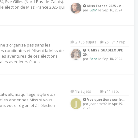
4, Eve Gilles (Nord-Pas-de-Calais).
Miss France 2025 - v…
lle élection de Miss France 2025 qui
par
GDM
le Sep 16, 2024
2 735
251 717
 ne s'organise pas sans les
es candidates et élisent la Miss de
✯ MISS GUADELOUPE
20…
z les aventures de ces élections
par
So'so
le Sep 18, 2024
ales avec leurs élues.
18
941
catwalk, maquillage, style etc.)
t les anciennes Miss si vous
Vos questions sur le…
J
par
Jeanette92
le Apr 19,
ns votre région et à l'élection
2023