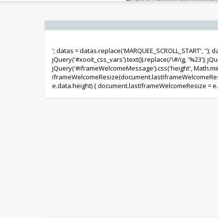
'; datas = datas.replace('MARQUEE_SCROLL_START', ''); d
jQuery('#xooit_css_vars').text()).replace(/\#/ig, '%23');
jQuery('#iframeWelcomeMessage').css('height', Math.min(s
iframeWelcomeResize(document.lastIframeWelcomeResize)
e.data.height) { document.lastIframeWelcomeResize = e.da