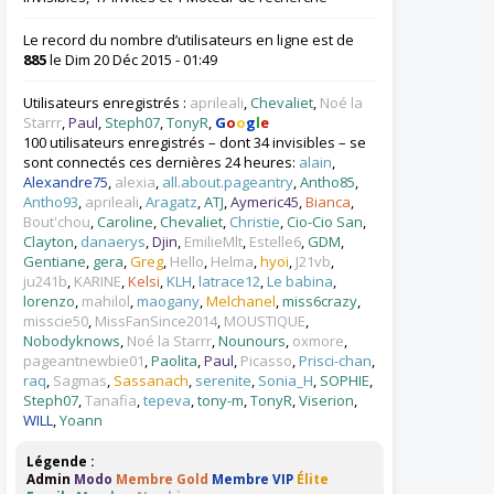
Le record du nombre d’utilisateurs en ligne est de
885
le Dim 20 Déc 2015 - 01:49
Utilisateurs enregistrés :
aprileali
,
Chevaliet
,
Noé la
Starrr
,
Paul
,
Steph07
,
TonyR
,
G
o
o
g
l
e
100 utilisateurs enregistrés – dont 34 invisibles – se
sont connectés ces dernières 24 heures:
alain
,
Alexandre75
,
alexia
,
all.about.pageantry
,
Antho85
,
Antho93
,
aprileali
,
Aragatz
,
ATJ
,
Aymeric45
,
Bianca
,
Bout'chou
,
Caroline
,
Chevaliet
,
Christie
,
Cio-Cio San
,
Clayton
,
danaerys
,
Djin
,
EmilieMlt
,
Estelle6
,
GDM
,
Gentiane
,
gera
,
Greg
,
Hello
,
Helma
,
hyoi
,
J21vb
,
ju241b
,
KARINE
,
Kelsi
,
KLH
,
latrace12
,
Le babina
,
lorenzo
,
mahilol
,
maogany
,
Melchanel
,
miss6crazy
,
misscie50
,
MissFanSince2014
,
MOUSTIQUE
,
Nobodyknows
,
Noé la Starrr
,
Nounours
,
oxmore
,
pageantnewbie01
,
Paolita
,
Paul
,
Picasso
,
Prisci-chan
,
raq
,
Sagmas
,
Sassanach
,
serenite
,
Sonia_H
,
SOPHIE
,
Steph07
,
Tanafia
,
tepeva
,
tony-m
,
TonyR
,
Viserion
,
WILL
,
Yoann
Légende :
Admin
Modo
Membre Gold
Membre VIP
Élite