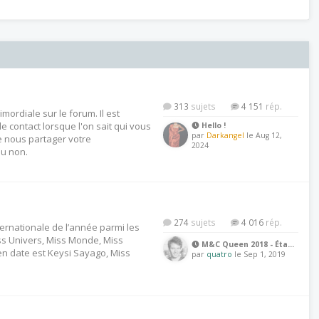
313
4 151
ordiale sur le forum. Il est
 contact lorsque l'on sait qui vous
Hello !
par
Darkangel
le Aug 12,
e nous partager votre
2024
ou non.
274
4 016
ternationale de l’année parmi les
ss Univers, Miss Monde, Miss
M&C Queen 2018 - Éta…
 en date est Keysi Sayago, Miss
par
quatro
le Sep 1, 2019