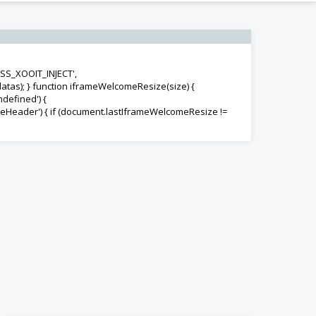
CSS_XOOIT_INJECT',
 datas); } function iframeWelcomeResize(size) {
defined') {
eHeader') { if (document.lastIframeWelcomeResize !=