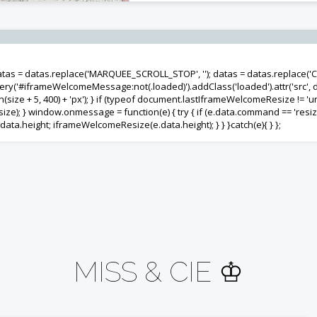
atas = datas.replace('MARQUEE_SCROLL_STOP', ''); datas = datas.replace('
 jQuery('#iframeWelcomeMessage:not(.loaded)').addClass('loaded').attr('src',
ize + 5, 400) + 'px'); } if (typeof document.lastIframeWelcomeResize != 'un
; } window.onmessage = function(e) { try { if (e.data.command == 'resiz
ta.height; iframeWelcomeResize(e.data.height); } } }catch(e){ } };
MISS & CIE ♔