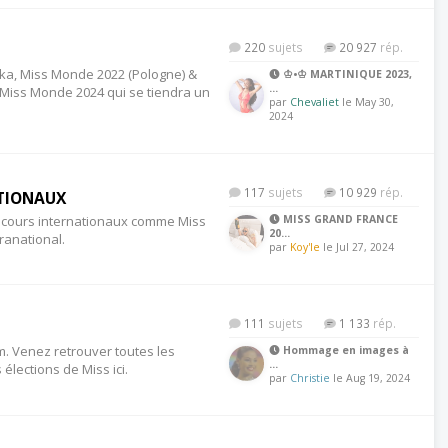
220
20 927
wska, Miss Monde 2022 (Pologne) &
♔•♔ MARTINIQUE 2023,
…
 Miss Monde 2024 qui se tiendra un
par
Chevaliet
le May 30,
2024
117
10 929
TIONAUX
oncours internationaux comme Miss
MISS GRAND FRANCE
20…
ranational.
par
Koy'le
le Jul 27, 2024
111
1 133
m. Venez retrouver toutes les
Hommage en images à
…
élections de Miss ici.
par
Christie
le Aug 19, 2024