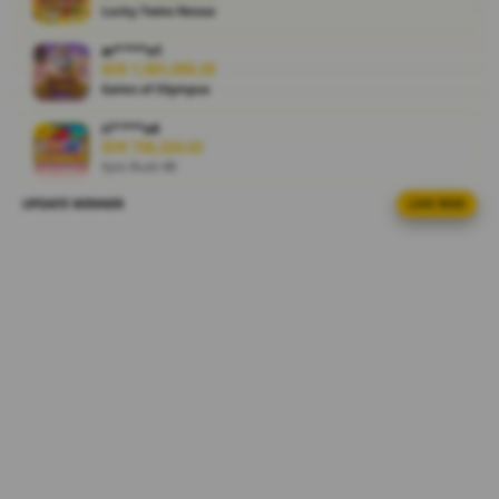
e
Lucky Twins Nexus
w
ar****o1
l
IDR 1,581,050.20
i
Gates of Olympus
c
e
ri****o4
IDR 726,324.02
n
Spin Rush 88
s
e
UPDATE WINNER
LIVE FEED
ni****o2
d
IDR 1,821,576.70
e
Gate Slots 88
t
ka****u1
a
IDR 1,683,650.24
i
Lucky Twins Nexus
l
s
al****a3
IDR 631,263.06
Gate Slots 88
re****a4
IDR 2,107,785.40
Mahjong Ways Black