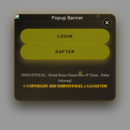
LOGIN
DAFTAR
SIMPATITOGEL : Modal Bonus Harian Bisa JP Disini , Daftar
Sekarang!
© COPYRIGHT 2026 SIMPATITOGEL x GAJAH TIM