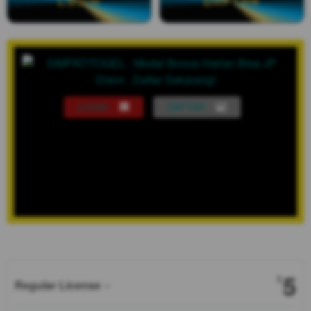
LOGIN
DAFTAR
LOGIN
DAFTAR
Show More
5
$
Regular License