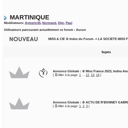
MARTINIQUE
Modérateurs:
Aymeric45
,
Normand
,
Djin
,
Paul
Utilisateurs parcourant actuellement ce forum : Aucun
MISS & CIE ♔ Index du Forum
->
LA SOCIETE MISS 
Sujets
Annonce Globale :
♔ Miss France 2023, Indira Am
[
Aller à la page:
1
…
12
,
13
,
14
]
Annonce Globale :
♔ ACTU DE R'BONNEY GABRIE
[
Aller à la page:
1
,
2
,
3
]