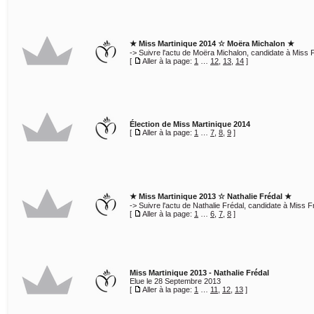
★ Miss Martinique 2014 ☆ Moëra Michalon ★
-> Suivre l'actu de Moëra Michalon, candidate à Miss
[
Aller à la page:
1
…
12
,
13
,
14
]
Élection de Miss Martinique 2014
[
Aller à la page:
1
…
7
,
8
,
9
]
★ Miss Martinique 2013 ☆ Nathalie Frédal ★
-> Suivre l'actu de Nathalie Frédal, candidate à Miss 
[
Aller à la page:
1
…
6
,
7
,
8
]
Miss Martinique 2013 - Nathalie Frédal
Elue le 28 Septembre 2013
[
Aller à la page:
1
…
11
,
12
,
13
]