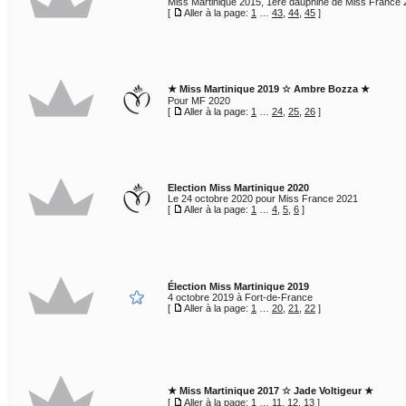
Miss Martinique 2015, 1ère dauphine de Miss France
[
Aller à la page:
1
…
43
,
44
,
45
]
★ Miss Martinique 2019 ☆ Ambre Bozza ★
Pour MF 2020
[
Aller à la page:
1
…
24
,
25
,
26
]
Election Miss Martinique 2020
Le 24 octobre 2020 pour Miss France 2021
[
Aller à la page:
1
…
4
,
5
,
6
]
Élection Miss Martinique 2019
4 octobre 2019 à Fort-de-France
[
Aller à la page:
1
…
20
,
21
,
22
]
★ Miss Martinique 2017 ☆ Jade Voltigeur ★
[
Aller à la page:
1
…
11
,
12
,
13
]