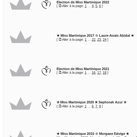
Election de Miss Martinique 2022
[
Aller à la page:
1
…
4
,
5
,
6
]
★ Miss Martinique 2017 ☆ Laure-Anaïs Abidal ★
[
Aller à la page:
1
…
22
,
23
,
24
]
Election de Miss Martinique 2021
[
Aller à la page:
1
…
16
,
17
,
18
]
✰ Miss Martinique 2020 ✮ Sephorah Azur ✰
[
Aller à la page:
1
…
6
,
7
,
8
]
★ Miss Martinique 2015 ☆ Morgane Edvige ★