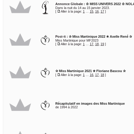
Annonce Globale :
♔ MISS UNIVERS 2022 ♔ NOL
Dans la nuit du 14 au 15 janvier 2023.
[
Aller à la page:
1
…
15
,
16
,
17
]
Post-it :
✰ Miss Martinique 2022 ✮ Axelle René ✰
Miss Martinique pour MF2023
[
Aller à la page:
1
…
17
,
18
,
19
]
✰ Miss Martinique 2021 ✮ Floriane Bascou ✰
[
Aller à la page:
1
…
16
,
17
,
18
]
Récapitulatif en images des Miss Martinique
de 1994 à 2022