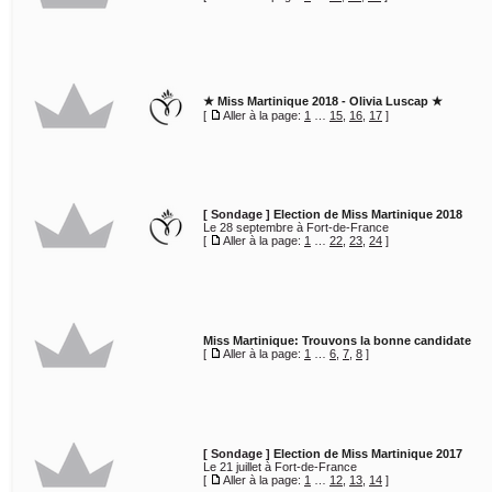
★ Miss Martinique 2018 - Olivia Luscap ★
[
Aller à la page:
1
…
15
,
16
,
17
]
[ Sondage ]
Election de Miss Martinique 2018
Le 28 septembre à Fort-de-France
[
Aller à la page:
1
…
22
,
23
,
24
]
Miss Martinique: Trouvons la bonne candidate
[
Aller à la page:
1
…
6
,
7
,
8
]
[ Sondage ]
Election de Miss Martinique 2017
Le 21 juillet à Fort-de-France
[
Aller à la page:
1
…
12
,
13
,
14
]