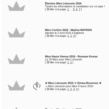
Élection Miss Limousin 2016
Toutes les informations et candidates sur ce topic !
[
Aller à la page:
1
…
5
,
6
,
7
]
Miss Corrèze 2016 - Maréva MAYRAN
élection le 2 avril 2016 à Egletons
[
Aller à la page:
1
,
2
,
3
]
Miss Haute Vienne 2016 - Romane Komar
Le 19 Mars pour Miss Limousin
[
Aller à la page:
1
,
2
]
★ Miss Limousin 2015 ☆ Emma Bourroux ★
-> Miss Limousin pour Miss France 2016
[
Aller à la page:
1
,
2
,
3
,
4
]