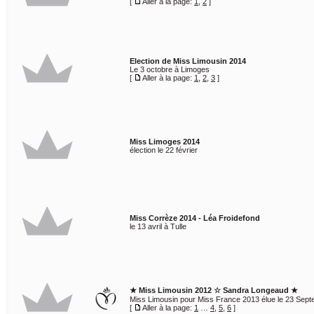
[
Aller à la page:
1
,
2
]
Election de Miss Limousin 2014
Le 3 octobre à Limoges
[
Aller à la page:
1
,
2
,
3
]
Miss Limoges 2014
élection le 22 février
Miss Corrèze 2014 - Léa Froidefond
le 13 avril à Tulle
★ Miss Limousin 2012 ☆ Sandra Longeaud ★
Miss Limousin pour Miss France 2013 élue le 23 Sep
[
Aller à la page:
1
…
4
,
5
,
6
]