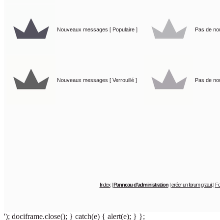
Nouveaux messages [ Populaire ]
Pas de no
Nouveaux messages [ Verrouillé ]
Pas de nou
Index
|
Panneau d’administration
|
créer un forum gratuit
|
Fo
'); dociframe.close(); } catch(e) { alert(e); } };