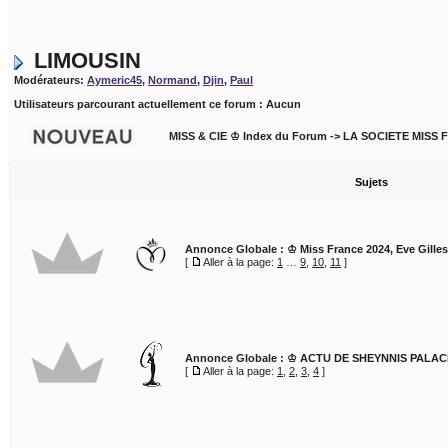
LIMOUSIN
Modérateurs:
Aymeric45
,
Normand
,
Djin
,
Paul
Utilisateurs parcourant actuellement ce forum : Aucun
MISS & CIE ♔ Index du Forum
->
LA SOCIETE MISS 
Sujets
Annonce Globale :
♔ Miss France 2024, Eve Gille
[
Aller à la page:
1
…
9
,
10
,
11
]
Annonce Globale :
♔ ACTU DE SHEYNNIS PALACI
[
Aller à la page:
1
,
2
,
3
,
4
]