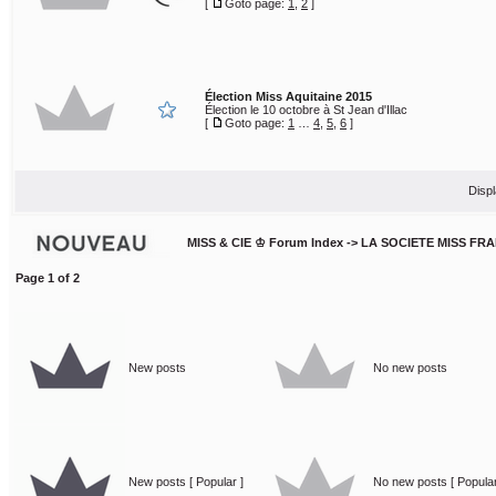
[
Goto page:
1
,
2
]
Élection Miss Aquitaine 2015
Élection le 10 octobre à St Jean d'Illac
[
Goto page:
1
…
4
,
5
,
6
]
Displ
MISS & CIE ♔ Forum Index
->
LA SOCIETE MISS FR
Page
1
of
2
New posts
No new posts
New posts [ Popular ]
No new posts [ Popular