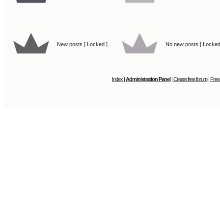
New posts [ Locked ]
No new posts [ Locked
Index
|
Administration Panel
|
Create free forum
|
Free