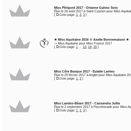
Miss Périgord 2017 - Orianne Galvez Soto
Élue le 26 août 2017 à Saint-Cyprien pour Miss Aquita
[
Goto page:
1
,
2
,
3
]
★ Miss Aquitaine 2016 ☆ Axelle Bonnemaison ★
-> Miss Aquitaine pour Miss France 2017
[
Goto page:
1
…
13
,
14
,
15
]
Miss Côte Basque 2017 - Eulalie Larrieu
Élue le 25 février 2017 à Anglet pour Miss Aquitaine 20
[
Goto page:
1
,
2
]
Miss Landes-Béarn 2017 - Cassandra Jullia
Élue le 2 septembre 2017 à Peyrehorade pour Miss Aq
[
Goto page:
1
,
2
,
3
]