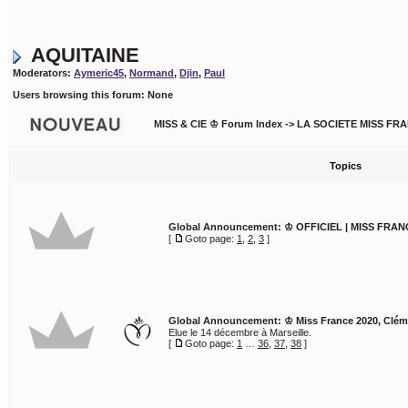
AQUITAINE
Moderators:
Aymeric45
,
Normand
,
Djin
,
Paul
Users browsing this forum: None
MISS & CIE ♔ Forum Index
->
LA SOCIETE MISS FR
Topics
Global Announcement:
♔ OFFICIEL | MISS FRAN
[
Goto page:
1
,
2
,
3
]
Global Announcement:
♔ Miss France 2020, Clé
Elue le 14 décembre à Marseille.
[
Goto page:
1
…
36
,
37
,
38
]