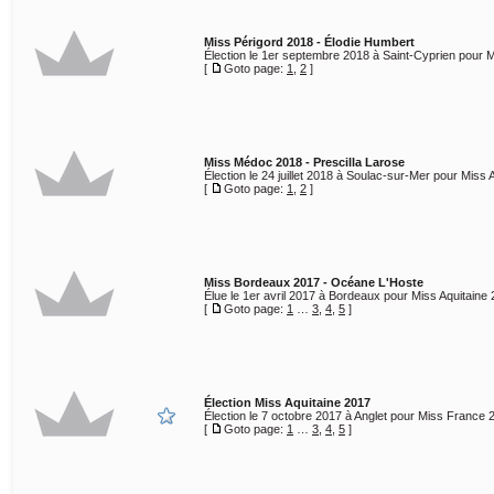
Miss Périgord 2018 - Élodie Humbert
Élection le 1er septembre 2018 à Saint-Cyprien pour M
[
Goto page:
1
,
2
]
Miss Médoc 2018 - Prescilla Larose
Élection le 24 juillet 2018 à Soulac-sur-Mer pour Miss 
[
Goto page:
1
,
2
]
Miss Bordeaux 2017 - Océane L'Hoste
Élue le 1er avril 2017 à Bordeaux pour Miss Aquitaine 
[
Goto page:
1
…
3
,
4
,
5
]
Élection Miss Aquitaine 2017
Élection le 7 octobre 2017 à Anglet pour Miss France 
[
Goto page:
1
…
3
,
4
,
5
]