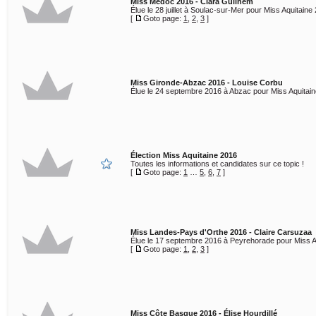
Miss Médoc 2016 - Clara Guilhem
Élue le 28 juillet à Soulac-sur-Mer pour Miss Aquitaine
[
Goto page:
1
,
2
,
3
]
Miss Gironde-Abzac 2016 - Louise Corbu
Élue le 24 septembre 2016 à Abzac pour Miss Aquitain
Élection Miss Aquitaine 2016
Toutes les informations et candidates sur ce topic !
[
Goto page:
1
…
5
,
6
,
7
]
Miss Landes-Pays d'Orthe 2016 - Claire Carsuzaa
Élue le 17 septembre 2016 à Peyrehorade pour Miss A
[
Goto page:
1
,
2
,
3
]
Miss Côte Basque 2016 - Élise Hourdillé