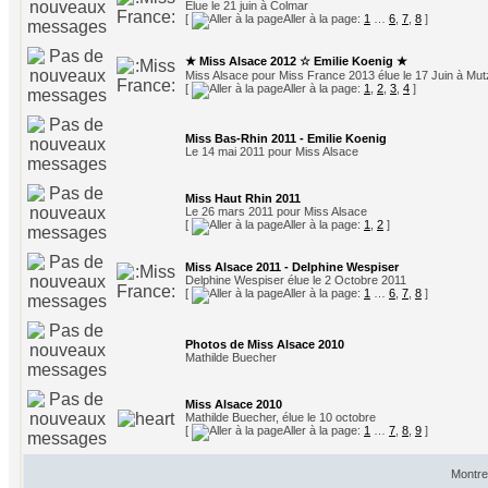
Elue le 21 juin à Colmar
[
Aller à la page:
1
…
6
,
7
,
8
]
★ Miss Alsace 2012 ☆ Emilie Koenig ★
Miss Alsace pour Miss France 2013 élue le 17 Juin à Mut
[
Aller à la page:
1
,
2
,
3
,
4
]
Miss Bas-Rhin 2011 - Emilie Koenig
Le 14 mai 2011 pour Miss Alsace
Miss Haut Rhin 2011
Le 26 mars 2011 pour Miss Alsace
[
Aller à la page:
1
,
2
]
Miss Alsace 2011 - Delphine Wespiser
Delphine Wespiser élue le 2 Octobre 2011
[
Aller à la page:
1
…
6
,
7
,
8
]
Photos de Miss Alsace 2010
Mathilde Buecher
Miss Alsace 2010
Mathilde Buecher, élue le 10 octobre
[
Aller à la page:
1
…
7
,
8
,
9
]
Montre