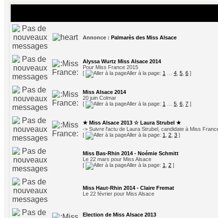
Sujets
Annonce :
Palmarès des Miss Alsace
Alyssa Wurtz Miss Alsace 2014
Pour Miss France 2015
[
Aller à la page:
1
…
4
,
5
,
6
]
Miss Alsace 2014
20 juin Colmar
[
Aller à la page:
1
…
5
,
6
,
7
]
★ Miss Alsace 2013 ☆ Laura Strubel ★
-> Suivre l'actu de Laura Strubel, candidate à Miss Fran
[
Aller à la page:
1
,
2
,
3
]
Miss Bas-Rhin 2014 - Noémie Schmitt
Le 22 mars pour Miss Alsace
[
Aller à la page:
1
,
2
]
Miss Haut-Rhin 2014 - Claire Fremat
Le 22 février pour Miss Alsace
Election de Miss Alsace 2013