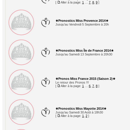
[
Aller à la page:
1
…
7
,
8
,
9
]
★Pronostics Miss Provence 2014★
Jusqu'au Vendredi 5 Septembre à 20h
★Pronostics Miss Île de France 2014★
Jusqu'au Samedi 13 Septembre à 20h30
★Pronos Miss France 2015 (Saison 2)★
Le retour des Pronos !!!
[
Aller à la page:
1
…
6
,
7
,
8
]
★Pronostics Miss Mayotte 2014★
Jusqu'au Samedi 30 Août à 18h30
[
Aller à la page:
1
,
2
]