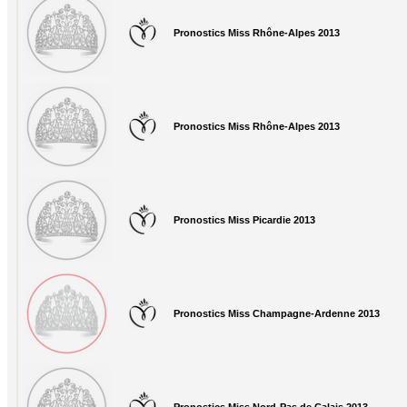
Pronostics Miss Rhône-Alpes 2013
Pronostics Miss Rhône-Alpes 2013
Pronostics Miss Picardie 2013
Pronostics Miss Champagne-Ardenne 2013