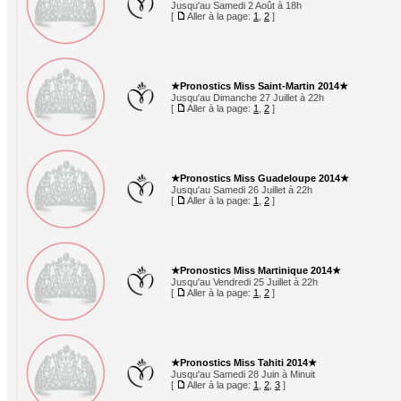
Jusqu'au Samedi 2 Août à 18h
[
Aller à la page:
1
,
2
]
★Pronostics Miss Saint-Martin 2014★
Jusqu'au Dimanche 27 Juillet à 22h
[
Aller à la page:
1
,
2
]
★Pronostics Miss Guadeloupe 2014★
Jusqu'au Samedi 26 Juillet à 22h
[
Aller à la page:
1
,
2
]
★Pronostics Miss Martinique 2014★
Jusqu'au Vendredi 25 Juillet à 22h
[
Aller à la page:
1
,
2
]
★Pronostics Miss Tahiti 2014★
Jusqu'au Samedi 28 Juin à Minuit
[
Aller à la page:
1
,
2
,
3
]