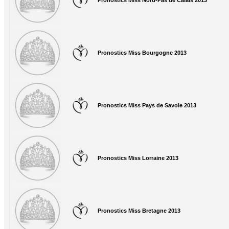
Pronostics Miss Nord-Pas de Calais 2013
Pronostics Miss Bourgogne 2013
Pronostics Miss Pays de Savoie 2013
Pronostics Miss Lorraine 2013
Pronostics Miss Bretagne 2013